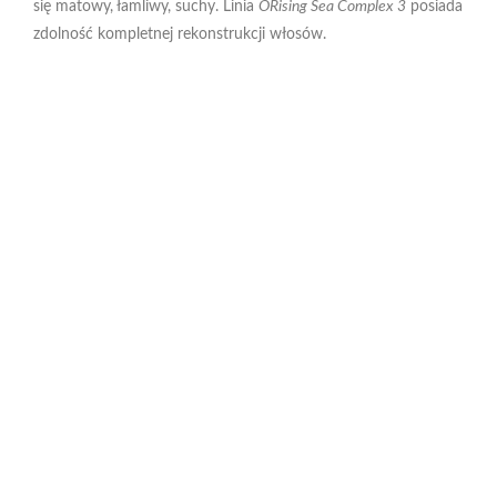
się matowy, łamliwy, suchy. Linia
ORising Sea Complex 3
posiada
zdolność kompletnej rekonstrukcji włosów.