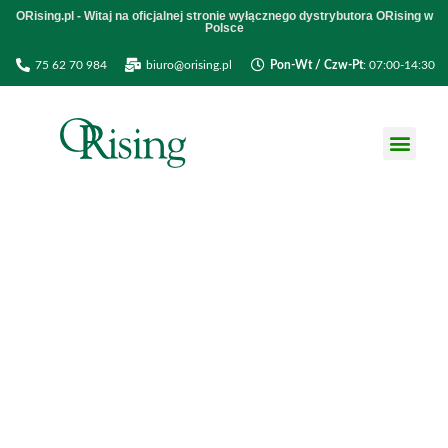
ORising.pl - Witaj na oficjalnej stronie wyłącznego dystrybutora ORising w
Polsce
75 62 70 984
biuro@orising.pl
Pon-Wt / Czw-Pt
: 07:00-14:30